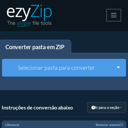
Compactar
Converter pasta em ZIP
Descompactar
Converter
Togg
Selecionar pasta para converter
Outras Ferramentas
Instruções de conversão abaixo
Ir para a seção
Anuncie
Remover anúncio