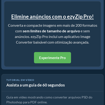
Elimine anúncios com o ezyZip Pro!
Converta e compacte imagens em mais de 200 formatos
com
sem limites de tamanho de arquivo
e sem
anúncios. ezyZip Pro inclui um aplicativo Image
Converter baixável com otimização avançada.
Experimente Pro
TUTORIAL EM VÍDEO
Assista a um guia de 60 segundos
Como converter PSD em PDF rapidamente!
Guia em vídeo mostrando como converter arquivos PSD do
Photoshop para PDF online.