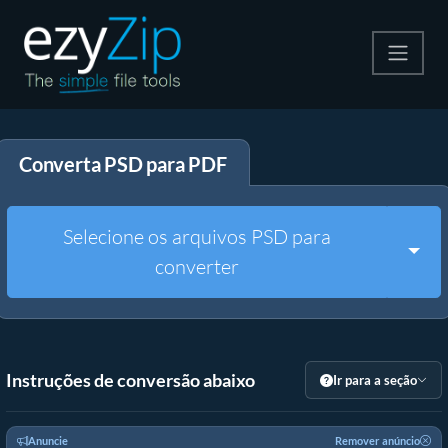
Compactar
Converta PSD para PDF
Descompactar
Converter
Selecione os arquivos PSD para
Togg
converter
Outras Ferramentas
Instruções de conversão abaixo
Ir para a seção
Anuncie
Remover anúncio