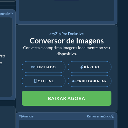
núncio
ezyZip Pro Exclusive
Conversor de Imagens
Converta e comprima imagens localmente no seu
m
dispositivo.
Pro
ão
ILIMITADO
RÁPIDO
OFFLINE
CRIPTOGRAFAR
BAIXAR AGORA
Anuncie
Remover anúncio