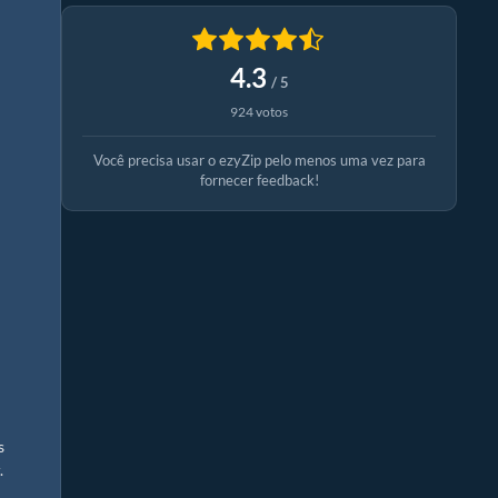
4.3
/ 5
924 votos
Você precisa usar o ezyZip pelo menos uma vez para
fornecer feedback!
s
.