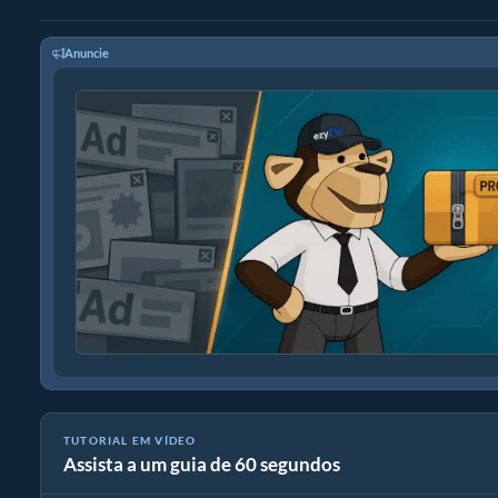
Anuncie
TUTORIAL EM VÍDEO
Assista a um guia de 60 segundos
Como converter formato de imagem online