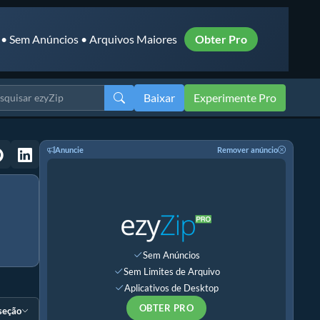
 • Sem Anúncios • Arquivos Maiores
Obter Pro
Baixar
Experimente Pro
Anuncie
Remover anúncio
Sem Anúncios
Sem Limites de Arquivo
Aplicativos de Desktop
OBTER PRO
 seção