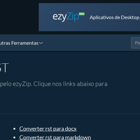
Aplicativos de Desktop
tras Ferramentas
ST
elo ezyZip. Clique nos links abaixo para
Converter rst para docx
Converter rst para markdown