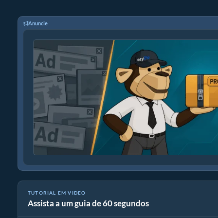
Anuncie
TUTORIAL EM VÍDEO
Assista a um guia de 60 segundos
Como converter arquivos de mídia