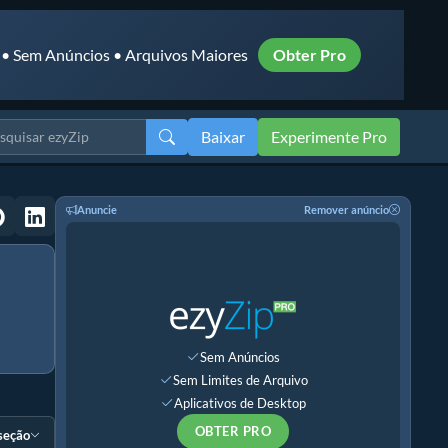
 • Sem Anúncios • Arquivos Maiores
Obter Pro
Baixar
Experimente Pro
Anuncie
Remover anúncio
Sem Anúncios
Sem Limites de Arquivo
Aplicativos de Desktop
OBTER PRO
 seção