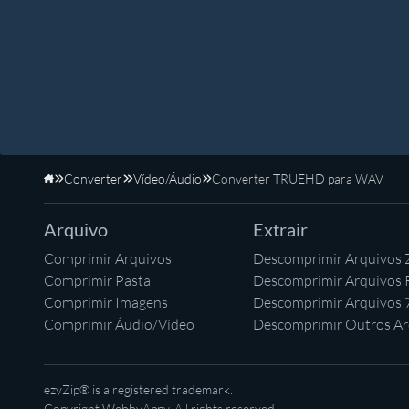
Converter
Vídeo/Áudio
Converter TRUEHD para WAV
Início
Arquivo
Extrair
Comprimir Arquivos
Descomprimir Arquivos 
Comprimir Pasta
Descomprimir Arquivos
Comprimir Imagens
Descomprimir Arquivos 
Comprimir Áudio/Vídeo
Descomprimir Outros Ar
ezyZip® is a registered trademark.
Copyright
WebbyAppy
. All rights reserved.