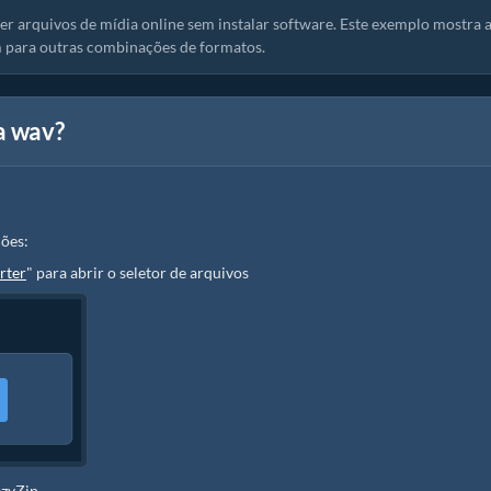
r arquivos de mídia online sem instalar software. Este exemplo mostra 
 para outras combinações de formatos.
a wav?
ões:
rter
" para abrir o seletor de arquivos
ezyZip