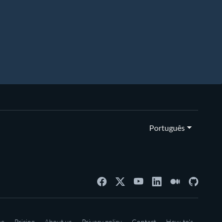
Português
se
Pricing
About us
Privacy policy
Contact
How-to's