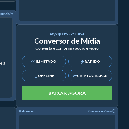
núncio
ezyZip Pro Exclusive
Conversor de Mídia
Converta e comprima áudio e vídeo
ILIMITADO
RÁPIDO
e a
OFFLINE
CRIPTOGRAFAR
BAIXAR AGORA
Anuncie
Remover anúncio