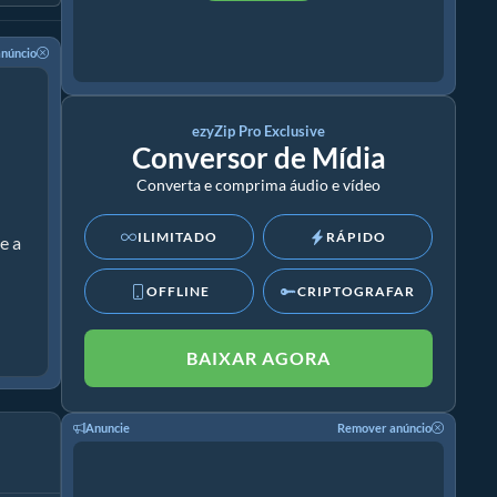
núncio
ezyZip Pro Exclusive
Conversor de Mídia
Converta e comprima áudio e vídeo
ILIMITADO
RÁPIDO
e a
OFFLINE
CRIPTOGRAFAR
BAIXAR AGORA
Anuncie
Remover anúncio