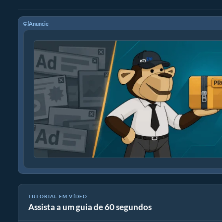
Anuncie
TUTORIAL EM VÍDEO
Assista a um guia de 60 segundos
Como converter TS para MP4 (Guia simples)