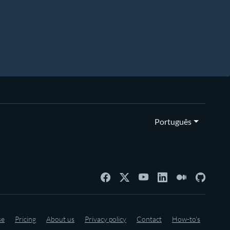
Português
se
Pricing
About us
Privacy policy
Contact
How-to's