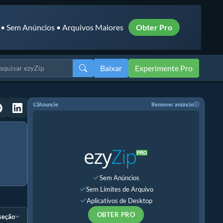
 • Sem Anúncios • Arquivos Maiores
Obter Pro
Baixar
Experimente Pro
Anuncie
Remover anúncio
Sem Anúncios
Sem Limites de Arquivo
Aplicativos de Desktop
OBTER PRO
 seção