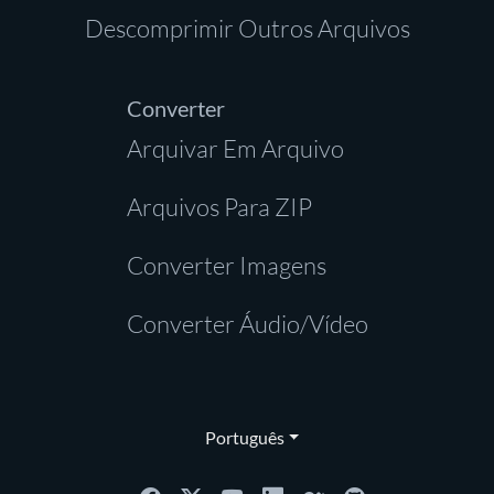
Descomprimir Outros Arquivos
Converter
Arquivar Em Arquivo
Arquivos Para ZIP
Converter Imagens
Converter Áudio/Vídeo
Português