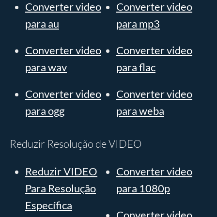
Converter video
Converter video
para au
para mp3
Converter video
Converter video
para wav
para flac
Converter video
Converter video
para ogg
para weba
Reduzir Resolução de VIDEO
Reduzir VIDEO
Converter video
Para Resolução
para 1080p
Específica
Converter video