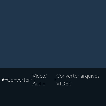
Vídeo/
Converter arquivos
Converter
Início
Áudio
VIDEO