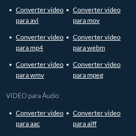
Converter video
Converter video
para avi
para mov
Converter video
Converter video
para mp4
para webm
Converter video
Converter video
para wmv
para mpeg
VIDEO para Áudio
Converter video
Converter video
para aac
para aiff