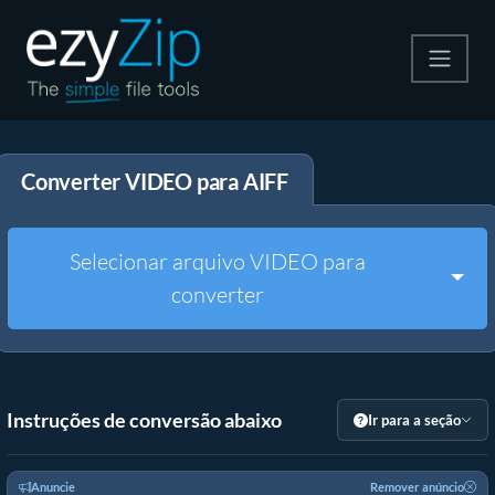
Compactar
Converter VIDEO para AIFF
Descompactar
Converter
Selecionar arquivo VIDEO para
Togg
converter
Outras Ferramentas
Instruções de conversão abaixo
Ir para a seção
Anuncie
Remover anúncio