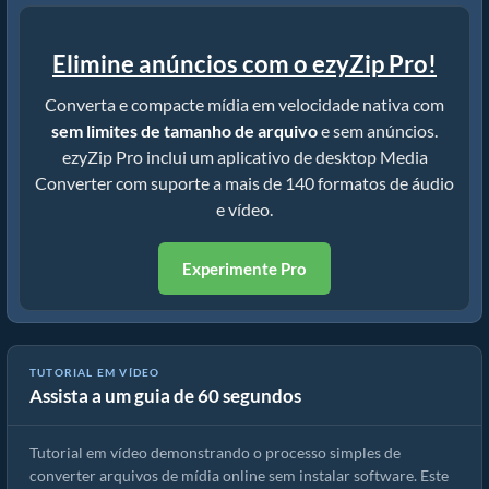
Elimine anúncios com o ezyZip Pro!
Converta e compacte mídia em velocidade nativa com
sem limites de tamanho de arquivo
e sem anúncios.
ezyZip Pro inclui um aplicativo de desktop Media
Converter com suporte a mais de 140 formatos de áudio
e vídeo.
Experimente Pro
TUTORIAL EM VÍDEO
Assista a um guia de 60 segundos
Como converter arquivos de mídia
Tutorial em vídeo demonstrando o processo simples de
converter arquivos de mídia online sem instalar software. Este