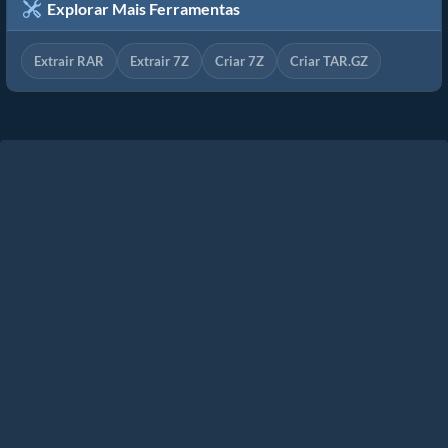
Explorar Mais Ferramentas
Extrair RAR
Extrair 7Z
Criar 7Z
Criar TAR.GZ