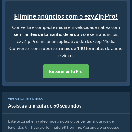
Elimine anúncios com o ezyZip Pro!
Converta e compacte mídia em velocidade nativa com
sem limites de tamanho de arquivo
e sem anúncios.
ezyZip Pro inclui um aplicativo de desktop Media
Converter com suporte a mais de 140 formatos de áudio
e vídeo.
Experimente Pro
TUTORIAL EM VÍDEO
Assista a um guia de 60 segundos
Como Converter VTT para SRT Em Segundos!
Este tutorial em vídeo mostra como converter arquivos de
legendas VTT para o formato SRT online. Aprenda o processo