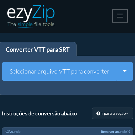
Compactar
Converter VTT para SRT
Descompactar
Converter
Togg
Selecionar arquivo VTT para converter
Outras Ferramentas
Instruções de conversão abaixo
Ir para a seção
Anuncie
Remover anúncio