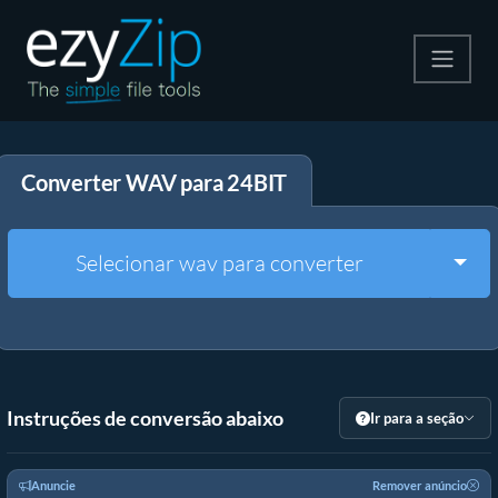
Compactar
Converter WAV para 24BIT
Descompactar
Converter
Togg
Selecionar wav para converter
Outras Ferramentas
Instruções de conversão abaixo
Ir para a seção
Anuncie
Remover anúncio