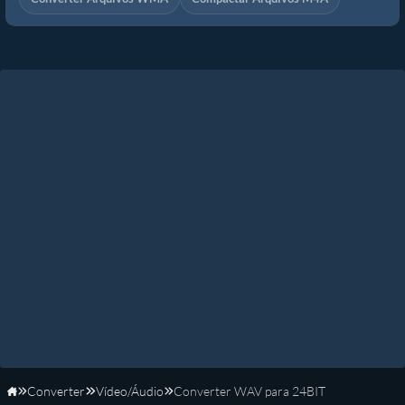
Converter
Vídeo/Áudio
Converter WAV para 24BIT
Início