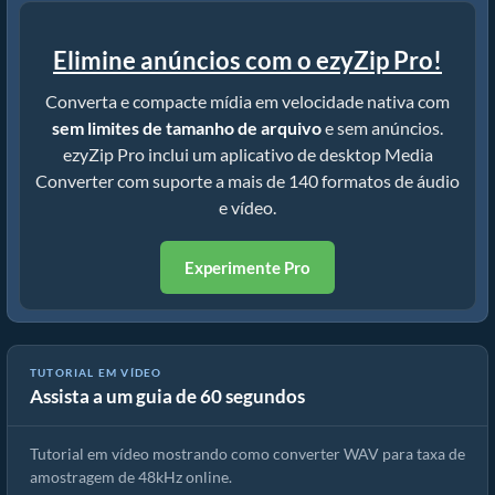
Elimine anúncios com o ezyZip Pro!
Converta e compacte mídia em velocidade nativa com
sem limites de tamanho de arquivo
e sem anúncios.
ezyZip Pro inclui um aplicativo de desktop Media
Converter com suporte a mais de 140 formatos de áudio
e vídeo.
Experimente Pro
Converter WAV para Taxa de Amostragem de 48kHz (Guia
TUTORIAL EM VÍDEO
Assista a um guia de 60 segundos
Simples)
Tutorial em vídeo mostrando como converter WAV para taxa de
amostragem de 48kHz online.