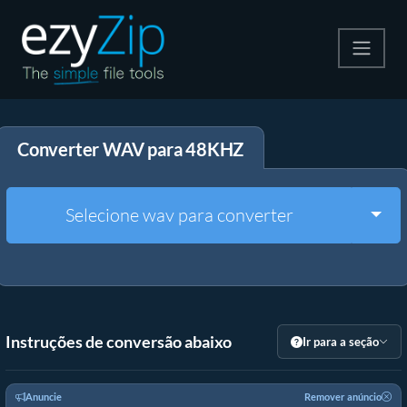
Compactar
Converter WAV para 48KHZ
Descompactar
Converter
Togg
Selecione wav para converter
Outras Ferramentas
Instruções de conversão abaixo
Ir para a seção
Anuncie
Remover anúncio