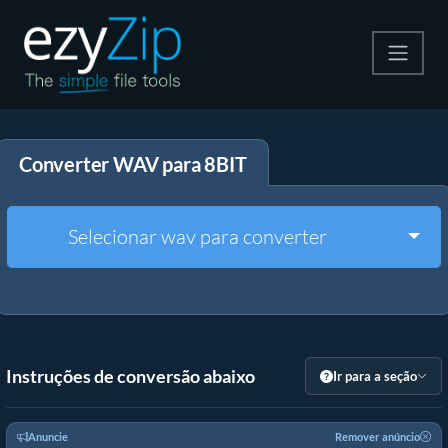
Compactar
Converter WAV para 8BIT
Descompactar
Converter
Togg
Selecionar wav para converter
Outras Ferramentas
Instruções de conversão abaixo
Ir para a seção
Anuncie
Remover anúncio