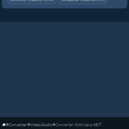
Converter
Vídeo/Áudio
Converter WAV para 8BIT
Início