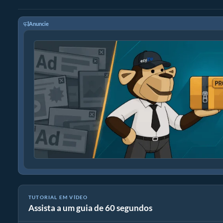
Anuncie
TUTORIAL EM VÍDEO
Assista a um guia de 60 segundos
Como converter arquivos de mídia