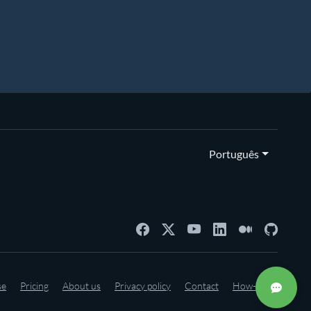
Português
se
Pricing
About us
Privacy policy
Contact
How-to's