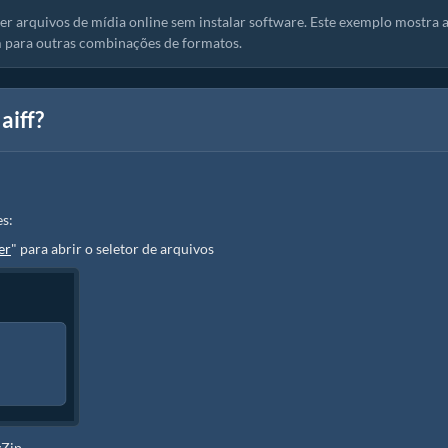
r arquivos de mídia online sem instalar software. Este exemplo mostra 
 para outras combinações de formatos.
aiff?
s:
er
" para abrir o seletor de arquivos
yZip