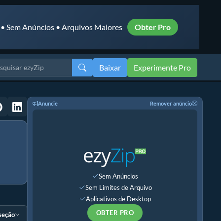
 • Sem Anúncios • Arquivos Maiores
Obter Pro
Baixar
Experimente Pro
Anuncie
Remover anúncio
Sem Anúncios
Sem Limites de Arquivo
Aplicativos de Desktop
OBTER PRO
 seção