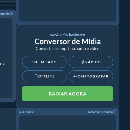
núncio
ezyZip Pro Exclusive
Conversor de Mídia
Converta e comprima áudio e vídeo
ILIMITADO
RÁPIDO
e a
OFFLINE
CRIPTOGRAFAR
BAIXAR AGORA
Anuncie
Remover anúncio