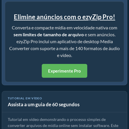
Elimine anúncios com o ezyZip Pro!
Converta e compacte mídia em velocidade nativa com
sem limites de tamanho de arquivo
e sem anúncios.
ezyZip Pro inclui um aplicativo de desktop Media
Converter com suporte a mais de 140 formatos de áudio
e vídeo.
Experimente Pro
TUTORIAL EM VÍDEO
Assista a um guia de 60 segundos
Como converter arquivos de mídia
Tutorial em vídeo demonstrando o processo simples de
converter arquivos de mídia online sem instalar software. Este