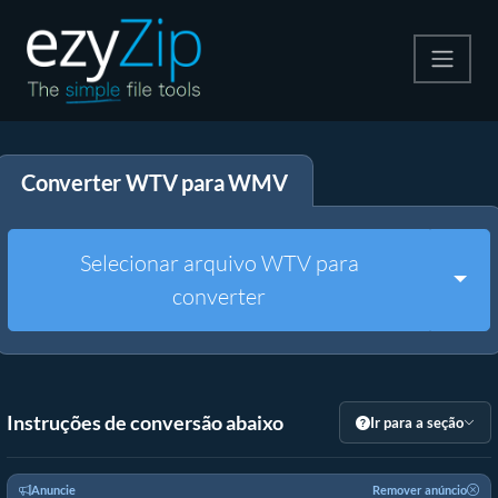
Compactar
Converter WTV para WMV
Descompactar
Converter
Selecionar arquivo WTV para
Togg
converter
Outras Ferramentas
Instruções de conversão abaixo
Ir para a seção
Anuncie
Remover anúncio