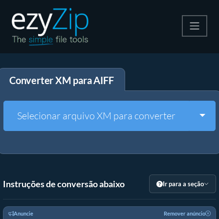
Compactar
Converter XM para AIFF
Descompactar
Converter
Togg
Selecionar arquivo XM para converter
Outras Ferramentas
Instruções de conversão abaixo
Ir para a seção
Anuncie
Remover anúncio