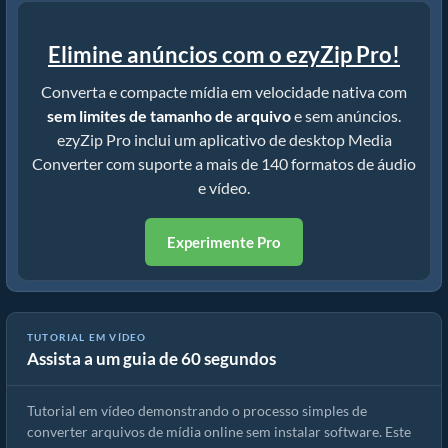
Elimine anúncios com o ezyZip Pro!
Converta e compacte mídia em velocidade nativa com
sem limites de tamanho de arquivo
e sem anúncios.
ezyZip Pro inclui um aplicativo de desktop Media
Converter com suporte a mais de 140 formatos de áudio
e vídeo.
Experimente Pro
TUTORIAL EM VÍDEO
Assista a um guia de 60 segundos
Como converter arquivos de mídia
Tutorial em vídeo demonstrando o processo simples de
converter arquivos de mídia online sem instalar software. Este