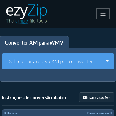
Compactar
Converter XM para WMV
Descompactar
Converter
Togg
Selecionar arquivo XM para converter
Outras Ferramentas
Instruções de conversão abaixo
Ir para a seção
Anuncie
Remover anúncio