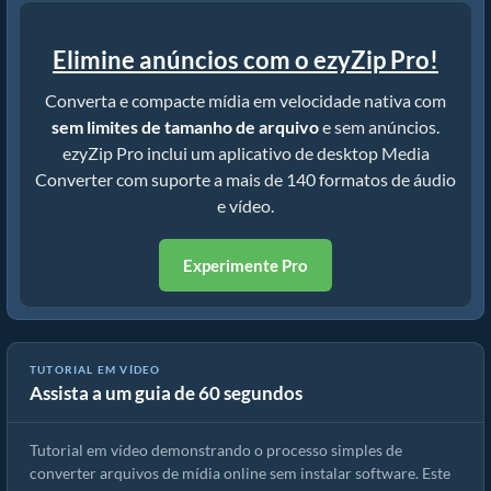
Elimine anúncios com o ezyZip Pro!
Converta e compacte mídia em velocidade nativa com
sem limites de tamanho de arquivo
e sem anúncios.
ezyZip Pro inclui um aplicativo de desktop Media
Converter com suporte a mais de 140 formatos de áudio
e vídeo.
Experimente Pro
TUTORIAL EM VÍDEO
Assista a um guia de 60 segundos
Como converter arquivos de mídia
Tutorial em vídeo demonstrando o processo simples de
converter arquivos de mídia online sem instalar software. Este