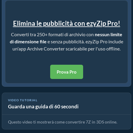
Elimina le pubblicità con ezyZip Pro!
Converti tra 250+ formati di archivio con
nessun limite
di dimensione file
e senza pubblicità. ezyZip Pro include
un'app Archive Converter scaricabile per l'uso offline.
Prova Pro
VIDEO TUTORIAL
Guarda una guida di 60 secondi
Come Convertire 7Z in 3DS Online (Guida Semplice)
Questo video ti mostrerà come convertire 7Z in 3DS online.