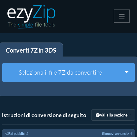
Comprimi
Converti 7Z in 3DS
Decomprimi
Convertire
Togg
Seleziona il file 7Z da convertire
Altri strumenti
Istruzioni di conversione di seguito
Vai alla sezione
Fai pubblicità
Rimuovi annuncio