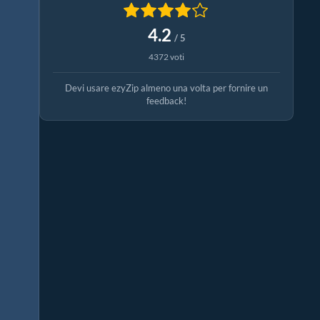
4.2
/ 5
4372 voti
Devi usare ezyZip almeno una volta per fornire un
feedback!