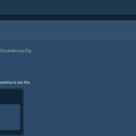
ilizzando ezyZip.
 selettore dei file