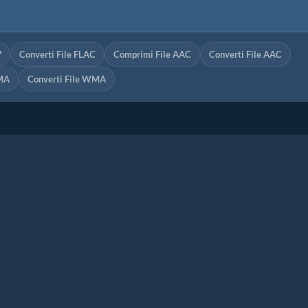
V
Converti File FLAC
Comprimi File AAC
Converti File AAC
MA
Converti File WMA