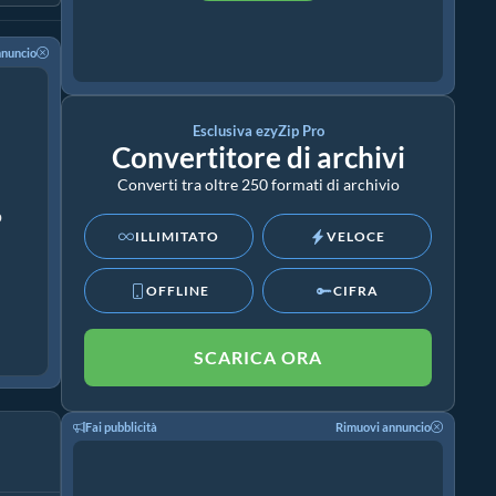
nnuncio
Esclusiva ezyZip Pro
Convertitore di archivi
Converti tra oltre 250 formati di archivio
p
ILLIMITATO
VELOCE
OFFLINE
CIFRA
SCARICA ORA
Fai pubblicità
Rimuovi annuncio