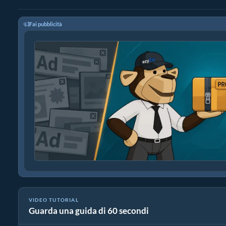
Fai pubblicità
VIDEO TUTORIAL
Guarda una guida di 60 secondi
Come Convertire 7z In Un File Normale Online (Guida semplice