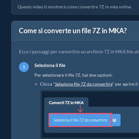
Questo video ti mostrerà come convertire 7Z in mka online.
Come si converte un file 7Z in MKA?
Ecco i passaggi per convertire un archivio 7Z in MKA file ut
Seleziona il file
Per selezionare il file 7Z, hai due opzioni:
Clicca "
Seleziona file 7Z da convertire
" per aprire il