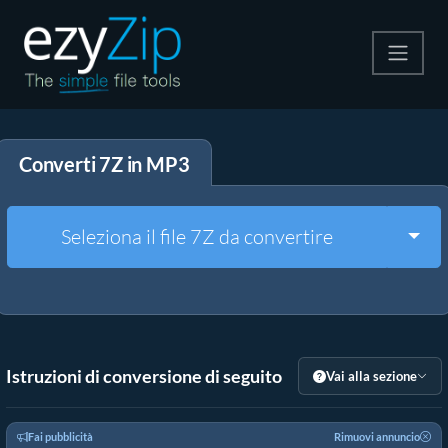
Comprimi
Converti 7Z in MP3
Decomprimi
Convertire
Togg
Seleziona il file 7Z da convertire
Altri strumenti
Istruzioni di conversione di seguito
Vai alla sezione
Fai pubblicità
Rimuovi annuncio