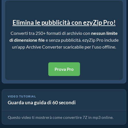
Elimina le pubblicità con ezyZip Pro!
Converti tra 250+ formati di archivio con
nessun limite
di dimensione file
e senza pubblicità. ezyZip Pro include
un'app Archive Converter scaricabile per l'uso offline.
Prova Pro
VIDEO TUTORIAL
Guarda una guida di 60 secondi
Come Convertire 7z In Un File Normale Online (Guida semplice)
Questo video ti mostrerà come convertire 7Z in mp3 online.