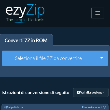
Comprimi
Converti 7Z in ROM
Decomprimi
Convertire
Togg
Seleziona il file 7Z da convertire
Altri strumenti
Istruzioni di conversione di seguito
Vai alla sezione
Fai pubblicità
Rimuovi annuncio