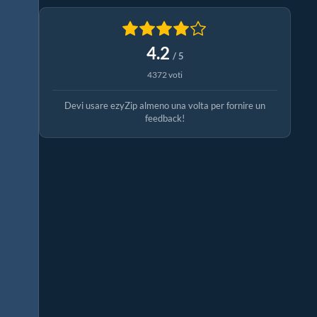
4.2
/ 5
4372 voti
Devi usare ezyZip almeno una volta per fornire un
feedback!