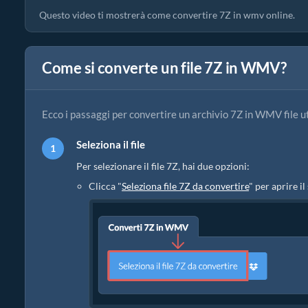
Questo video ti mostrerà come convertire 7Z in wmv online.
Come si converte un file 7Z in WMV?
Ecco i passaggi per convertire un archivio 7Z in WMV file u
Seleziona il file
Per selezionare il file 7Z, hai due opzioni:
Clicca "
Seleziona file 7Z da convertire
" per aprire il