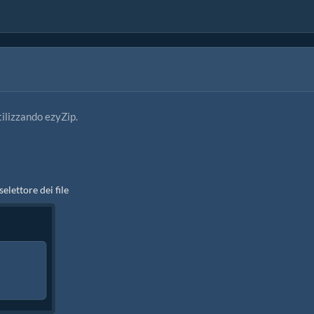
tilizzando ezyZip.
 selettore dei file