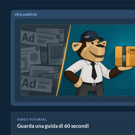
Fai pubblicità
VIDEO TUTORIAL
Guarda una guida di 60 secondi
Come Convertire 7z In Un File Normale Online (Guida semplice