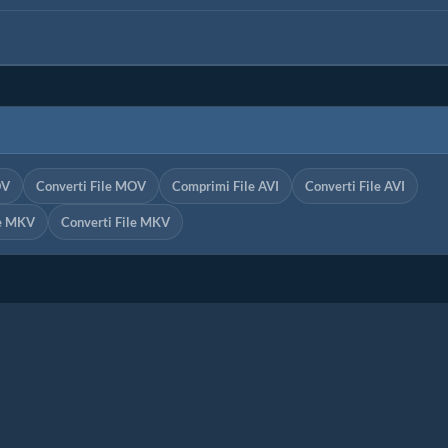
OV
Converti File MOV
Comprimi File AVI
Converti File AVI
le MKV
Converti File MKV