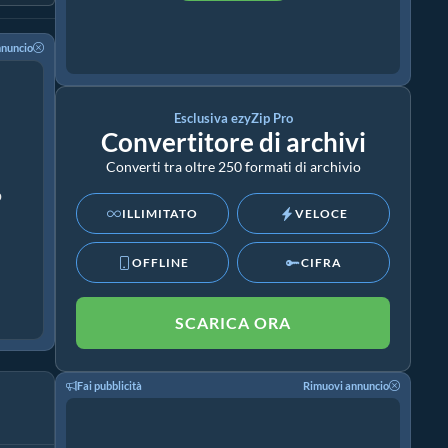
nnuncio
Esclusiva ezyZip Pro
Convertitore di archivi
Converti tra oltre 250 formati di archivio
p
ILLIMITATO
VELOCE
OFFLINE
CIFRA
SCARICA ORA
Fai pubblicità
Rimuovi annuncio