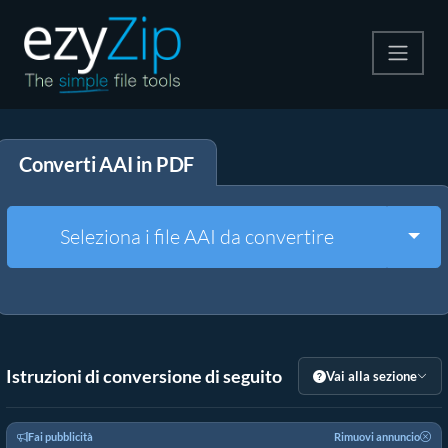
Comprimi
Converti AAI in PDF
Decomprimi
Convertire
Togg
Seleziona i file AAI da convertire
Altri strumenti
Istruzioni di conversione di seguito
Vai alla sezione
Fai pubblicità
Rimuovi annuncio