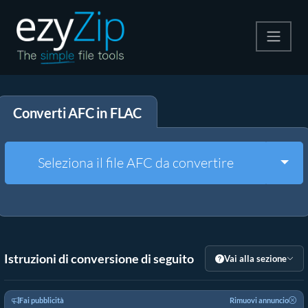
Comprimi
Converti AFC in FLAC
Decomprimi
Convertire
Togg
Seleziona il file AFC da convertire
Altri strumenti
Istruzioni di conversione di seguito
Vai alla sezione
Fai pubblicità
Rimuovi annuncio