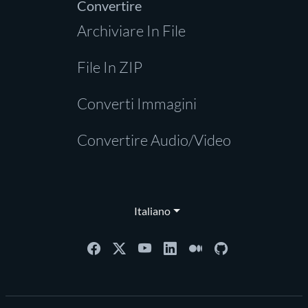
Convertire
Archiviare In File
File In ZIP
Converti Immagini
Convertire Audio/Video
Italiano