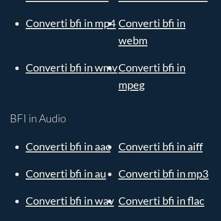
Converti bfi in mp4
Converti bfi in
webm
Converti bfi in wmv
Converti bfi in
mpeg
BFI in Audio
Converti bfi in aac
Converti bfi in aiff
Converti bfi in au
Converti bfi in mp3
Converti bfi in wav
Converti bfi in flac