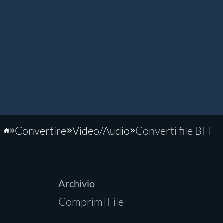
Convertire
Video/Audio
Converti file BFI
Home
Archivio
Comprimi File