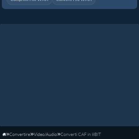
Convertire
Video/Audio
Converti CAF in 8BIT
Home