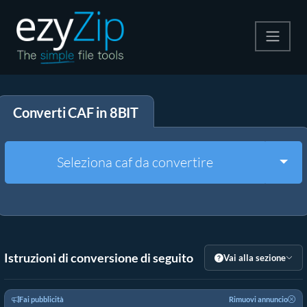
Comprimi
Converti CAF in 8BIT
Decomprimi
Convertire
Togg
Seleziona caf da convertire
Altri strumenti
Istruzioni di conversione di seguito
Vai alla sezione
Fai pubblicità
Rimuovi annuncio