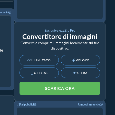
nnuncio
Esclusiva ezyZip Pro
Convertitore di immagini
Converti e comprimi immagini localmente sul tuo
dispositivo.
de
ILLIMITATO
VELOCE
OFFLINE
CIFRA
SCARICA ORA
Fai pubblicità
Rimuovi annuncio