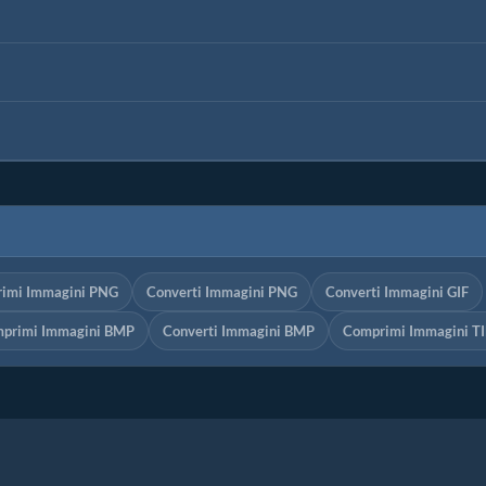
imi Immagini PNG
Converti Immagini PNG
Converti Immagini GIF
primi Immagini BMP
Converti Immagini BMP
Comprimi Immagini TI