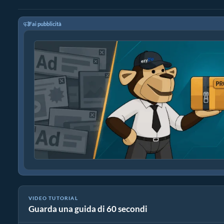
Fai pubblicità
VIDEO TUTORIAL
Guarda una guida di 60 secondi
Come Convertire EXR In PNG In Pochi Secondi!