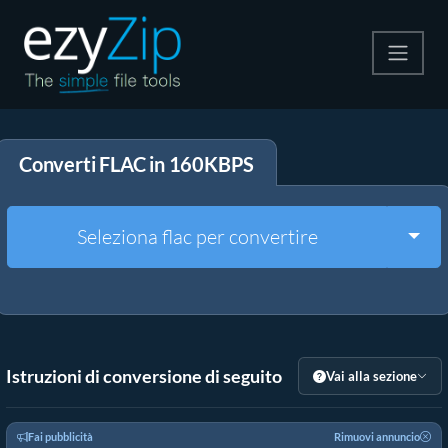
Comprimi
Converti FLAC in 160KBPS
Decomprimi
Convertire
Togg
Seleziona flac per convertire
Altri strumenti
Istruzioni di conversione di seguito
Vai alla sezione
Fai pubblicità
Rimuovi annuncio