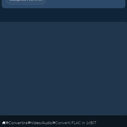
Convertire
Video/Audio
Converti FLAC in 16BIT
Home