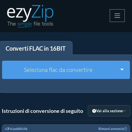
Comprimi
Converti FLAC in 16BIT
Decomprimi
Convertire
Togg
Seleziona flac da convertire
Altri strumenti
Istruzioni di conversione di seguito
Vai alla sezione
Fai pubblicità
Rimuovi annuncio