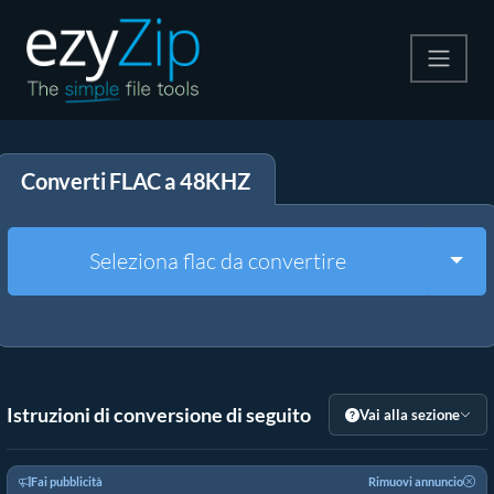
Comprimi
Converti FLAC a 48KHZ
Decomprimi
Convertire
Togg
Seleziona flac da convertire
Altri strumenti
Istruzioni di conversione di seguito
Vai alla sezione
Fai pubblicità
Rimuovi annuncio