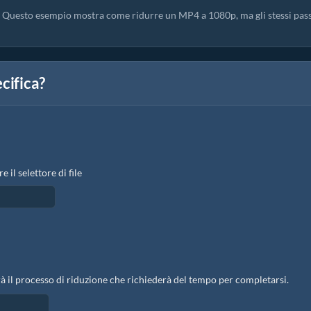
o. Questo esempio mostra come ridurre un MP4 a 1080p, ma gli stessi pas
cifica?
e il selettore di file
erà il processo di riduzione che richiederà del tempo per completarsi.