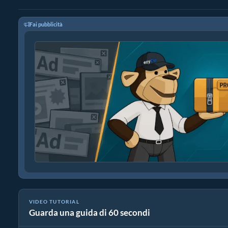
Fai pubblicità
VIDEO TUTORIAL
Guarda una guida di 60 secondi
Come ridurre la risoluzione flv (Guida semplice)