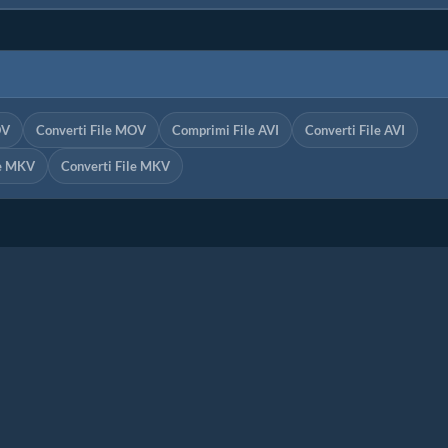
OV
Converti File MOV
Comprimi File AVI
Converti File AVI
le MKV
Converti File MKV