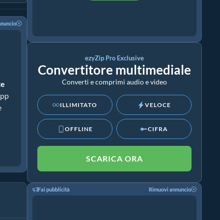
nnuncio
ezyZip Pro Exclusive
Convertitore multimediale
Converti e comprimi audio e video
te
app
ILLIMITATO
VELOCE
e
OFFLINE
CIFRA
SCARICA ORA
Fai pubblicità
Rimuovi annuncio