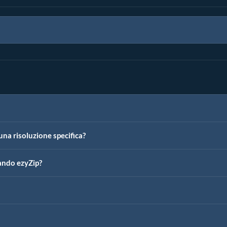
na risoluzione specifica?
zando ezyZip?