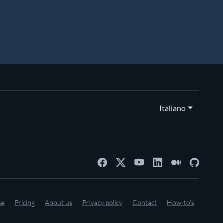
Italiano
se
Pricing
About us
Privacy policy
Contact
How-to's