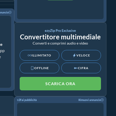
nnuncio
ezyZip Pro Exclusive
Convertitore multimediale
Converti e comprimi audio e video
te
app
ILLIMITATO
VELOCE
e
OFFLINE
CIFRA
SCARICA ORA
Fai pubblicità
Rimuovi annuncio