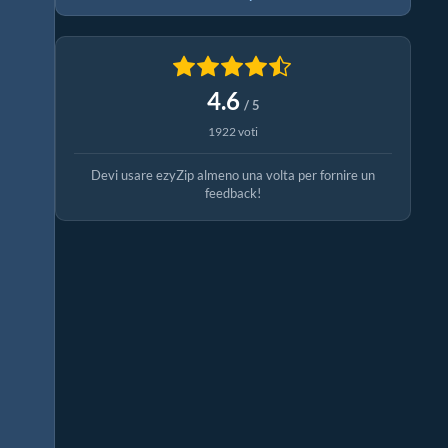
4.6
/ 5
1922 voti
Devi usare ezyZip almeno una volta per fornire un
feedback!