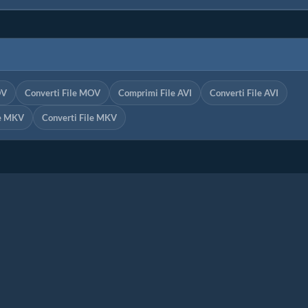
OV
Converti File MOV
Comprimi File AVI
Converti File AVI
le MKV
Converti File MKV