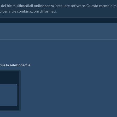
 dei file multimediali online senza installare software. Questo esempio m
o per altre combinazioni di formati.
ire la selezione file