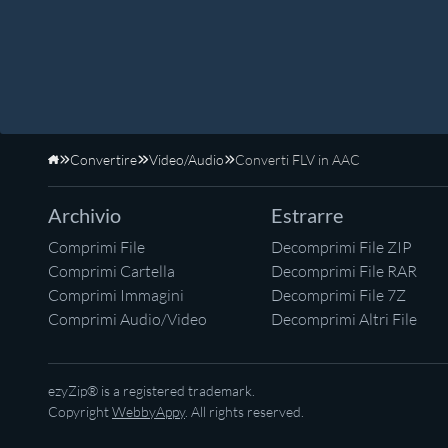
Convertire
Video/Audio
Converti FLV in AAC
Home
Archivio
Estrarre
Comprimi File
Decomprimi File ZIP
Comprimi Cartella
Decomprimi File RAR
Comprimi Immagini
Decomprimi File 7Z
Comprimi Audio/Video
Decomprimi Altri File
ezyZip® is a registered trademark.
Copyright
WebbyAppy
. All rights reserved.