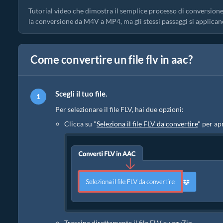
Tutorial video che dimostra il semplice processo di conversione
la conversione da M4V a MP4, ma gli stessi passaggi si applican
Come convertire un file flv in aac?
Scegli il tuo file.
Per selezionare il file FLV, hai due opzioni:
Clicca su "
Seleziona il file FLV da convertire
" per apr
Trascina direttamente il file FLV su ezyZip