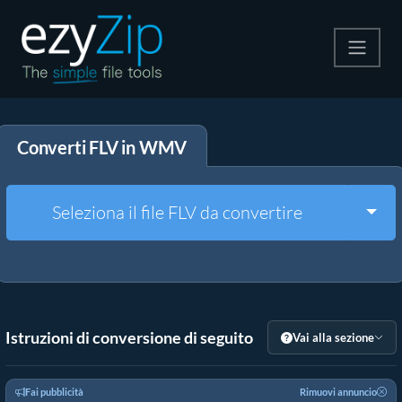
Comprimi
Converti FLV in WMV
Decomprimi
Convertire
Togg
Seleziona il file FLV da convertire
Altri strumenti
Istruzioni di conversione di seguito
Vai alla sezione
Fai pubblicità
Rimuovi annuncio