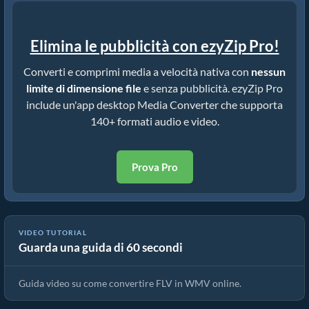
Elimina le pubblicità con ezyZip Pro!
Converti e comprimi media a velocità nativa con
nessun
limite di dimensione file
e senza pubblicità. ezyZip Pro
include un'app desktop Media Converter che supporta
140+ formati audio e video.
Prova Pro
VIDEO TUTORIAL
Guarda una guida di 60 secondi
Come Convertire FLV in WMV in Pochi Secondi!
Guida video su come convertire FLV in WMV online.