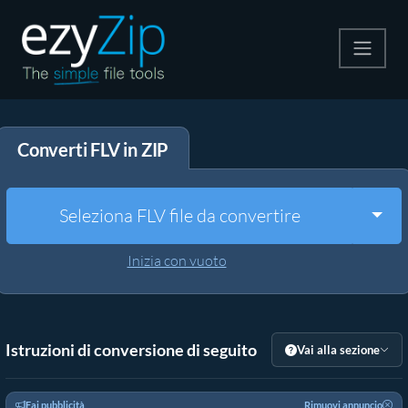
Comprimi
Converti FLV in ZIP
Decomprimi
Convertire
Togg
Seleziona FLV file da convertire
Altri strumenti
Inizia con vuoto
Istruzioni di conversione di seguito
Vai alla sezione
Fai pubblicità
Rimuovi annuncio