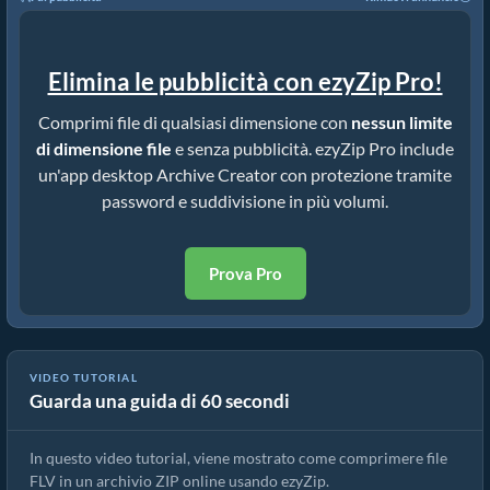
Elimina le pubblicità con ezyZip Pro!
Comprimi file di qualsiasi dimensione con
nessun limite
di dimensione file
e senza pubblicità. ezyZip Pro include
un'app desktop Archive Creator con protezione tramite
password e suddivisione in più volumi.
Prova Pro
VIDEO TUTORIAL
Guarda una guida di 60 secondi
Come Convertire FLV in ZIP Online (Guida Semplice)
In questo video tutorial, viene mostrato come comprimere file
FLV in un archivio ZIP online usando ezyZip.