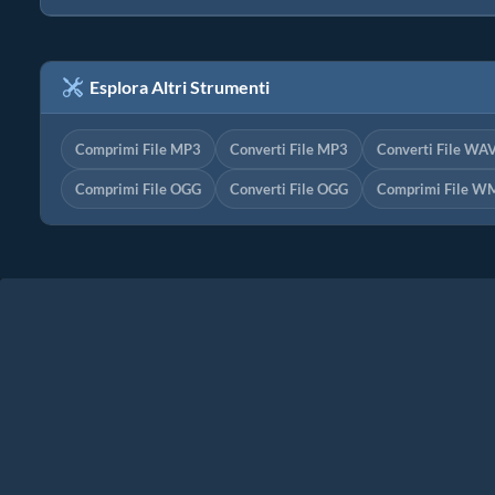
Esplora Altri Strumenti
Comprimi File MP3
Converti File MP3
Converti File WA
Comprimi File OGG
Converti File OGG
Comprimi File W