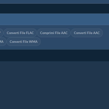
V
Converti File FLAC
Comprimi File AAC
Converti File AAC
MA
Converti File WMA