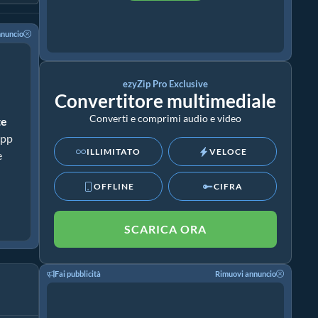
nnuncio
ezyZip Pro Exclusive
Convertitore multimediale
Converti e comprimi audio e video
te
app
ILLIMITATO
VELOCE
e
OFFLINE
CIFRA
SCARICA ORA
Fai pubblicità
Rimuovi annuncio