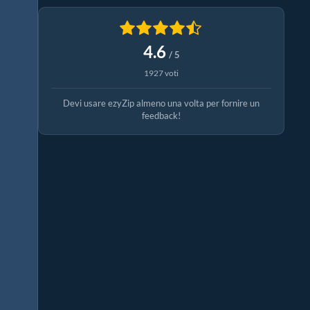
4.6
/ 5
1927 voti
Devi usare ezyZip almeno una volta per fornire un
feedback!