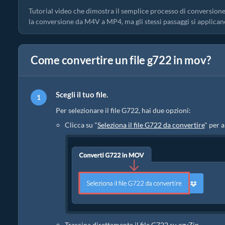
Tutorial video che dimostra il semplice processo di conversione
la conversione da M4V a MP4, ma gli stessi passaggi si applican
Come convertire un file g722 in mov?
Scegli il tuo file.
Per selezionare il file G722, hai due opzioni:
Clicca su "
Seleziona il file G722 da convertire
" per a
Trascina direttamente il file G722 su ezyZip