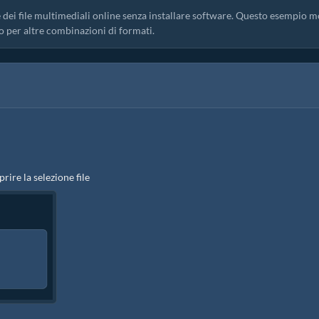
 dei file multimediali online senza installare software. Questo esempio m
o per altre combinazioni di formati.
prire la selezione file