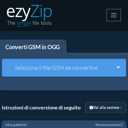
Comprimi
Converti GSM in OGG
Decomprimi
Convertire
Togg
Seleziona il file GSM da convertire
Altri strumenti
Istruzioni di conversione di seguito
Vai alla sezione
Fai pubblicità
Rimuovi annuncio