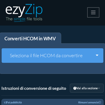
Comprimi
Converti HCOM in WMV
Decomprimi
Convertire
Togg
Seleziona il file HCOM da convertire
Altri strumenti
Istruzioni di conversione di seguito
Vai alla sezione
Fai pubblicità
Rimuovi annuncio