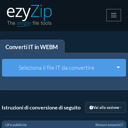
Comprimi
Converti IT in WEBM
Decomprimi
Convertire
Togg
Seleziona il file IT da convertire
Altri strumenti
Istruzioni di conversione di seguito
Vai alla sezione
Fai pubblicità
Rimuovi annuncio