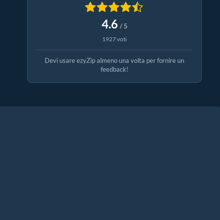
4.6
/ 5
1927 voti
Devi usare ezyZip almeno una volta per fornire un
feedback!