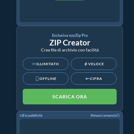
Esclusiva ezyZip Pro
ZIP Creator
Crea file di archivio con facilità
ILLIMITATO
VELOCE
OFFLINE
CIFRA
SCARICA ORA
Fai pubblicità
Rimuovi annuncio