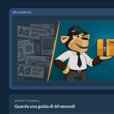
Fai pubblicità
VIDEO TUTORIAL
Guarda una guida di 60 secondi
Come convertire il formato immagine online