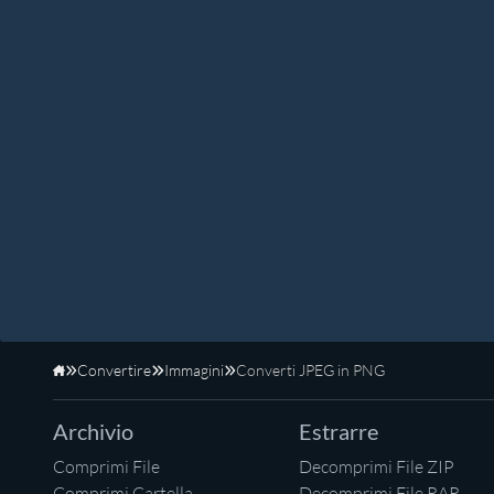
Convertire
Immagini
Converti JPEG in PNG
Home
Archivio
Estrarre
Comprimi File
Decomprimi File ZIP
Comprimi Cartella
Decomprimi File RAR