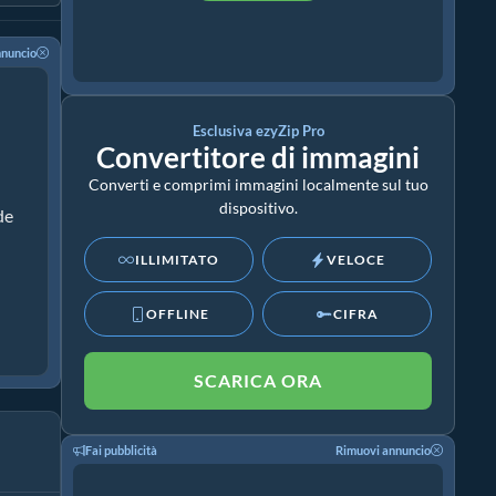
nnuncio
Esclusiva ezyZip Pro
Convertitore di immagini
Converti e comprimi immagini localmente sul tuo
dispositivo.
de
ILLIMITATO
VELOCE
OFFLINE
CIFRA
SCARICA ORA
Fai pubblicità
Rimuovi annuncio