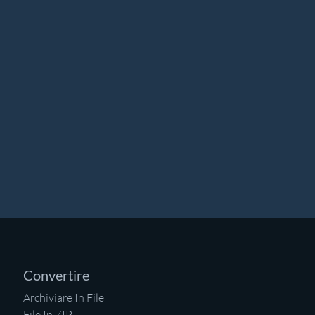
Convertire
Archiviare In File
File In ZIP