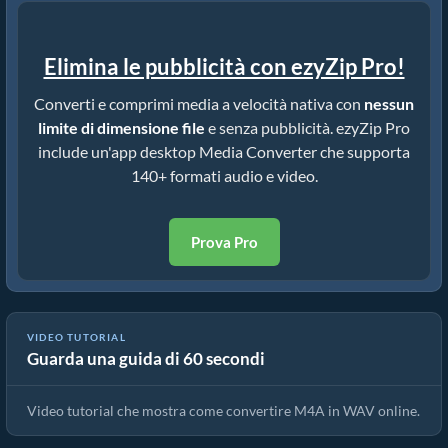
Elimina le pubblicità con ezyZip Pro!
Converti e comprimi media a velocità nativa con
nessun
limite di dimensione file
e senza pubblicità. ezyZip Pro
include un'app desktop Media Converter che supporta
140+ formati audio e video.
Prova Pro
VIDEO TUTORIAL
Guarda una guida di 60 secondi
Come Convertire M4A in WAV in Pochi Secondi!
Video tutorial che mostra come convertire M4A in WAV online.