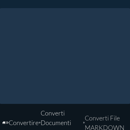
Converti
Converti File
Convertire
Documenti
Home
MARKDOWN