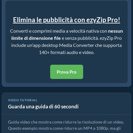
Elimina le pubblicità con ezyZip Pro!
Converti e comprimi media a velocità nativa con
nessun
limite di dimensione file
e senza pubblicità. ezyZip Pro
include un'app desktop Media Converter che supporta
140+ formati audio e video.
Prova Pro
VIDEO TUTORIAL
Guarda una guida di 60 secondi
Come ridurre la risoluzione mkv (Guida semplice)
Guida video che mostra come ridurre la risoluzione di un video.
Questo esempio mostra come ridurre un MP4 a 1080p, ma gli