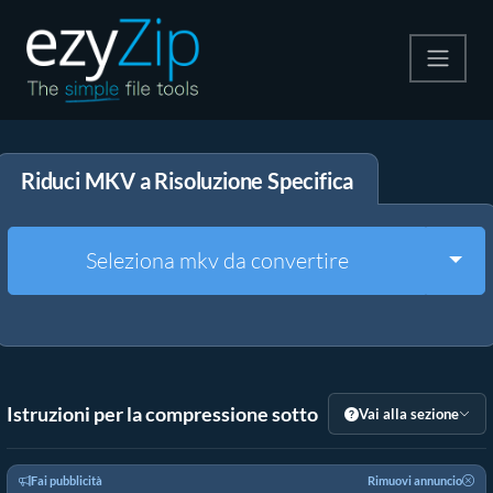
Comprimi
Riduci MKV a Risoluzione Specifica
Decomprimi
Convertire
Togg
Seleziona mkv da convertire
Altri strumenti
Istruzioni per la compressione sotto
Vai alla sezione
Fai pubblicità
Rimuovi annuncio