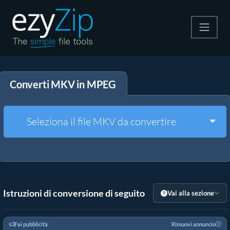
Comprimi
Converti MKV in MPEG
Decomprimi
Convertire
Togg
Seleziona il file MKV da convertire
Altri strumenti
Istruzioni di conversione di seguito
Vai alla sezione
Fai pubblicità
Rimuovi annuncio