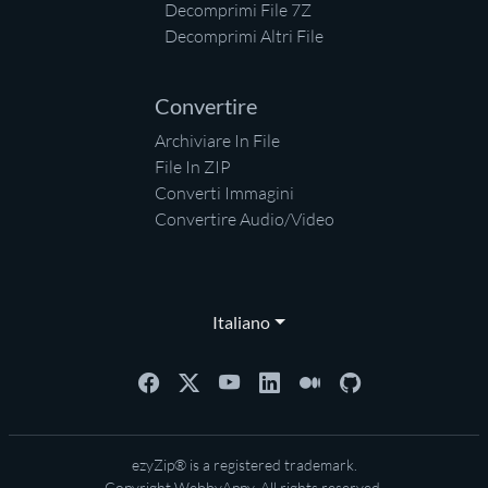
Decomprimi File 7Z
Decomprimi Altri File
Convertire
Archiviare In File
File In ZIP
Converti Immagini
Convertire Audio/Video
Italiano
ezyZip® is a registered trademark.
Copyright
WebbyAppy
. All rights reserved.