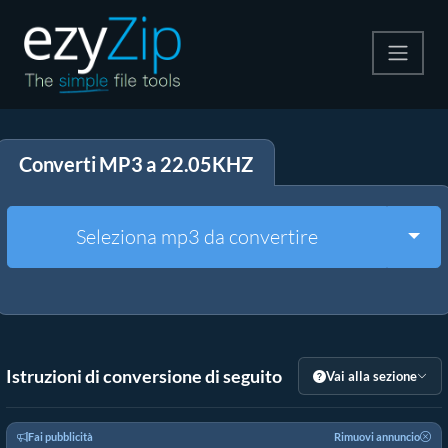
Comprimi
Converti MP3 a 22.05KHZ
Decomprimi
Convertire
Togg
Seleziona mp3 da convertire
Altri strumenti
Istruzioni di conversione di seguito
Vai alla sezione
Fai pubblicità
Rimuovi annuncio