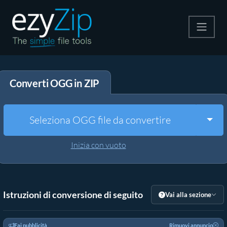
Comprimi
Converti OGG in ZIP
Decomprimi
Convertire
Togg
Seleziona OGG file da convertire
Altri strumenti
Inizia con vuoto
Istruzioni di conversione di seguito
Vai alla sezione
Fai pubblicità
Rimuovi annuncio