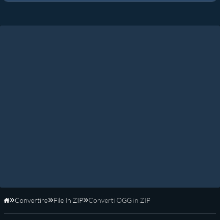
Convertire
File In ZIP
Converti OGG in ZIP
Home