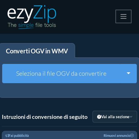
Comprimi
Converti OGV in WMV
Decomprimi
Convertire
Togg
Seleziona il file OGV da convertire
Altri strumenti
Istruzioni di conversione di seguito
Vai alla sezione
Fai pubblicità
Rimuovi annuncio