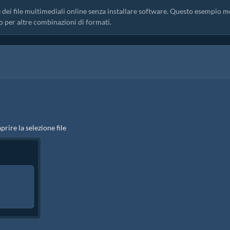
 dei file multimediali online senza installare software. Questo esempio m
o per altre combinazioni di formati.
aprire la selezione file