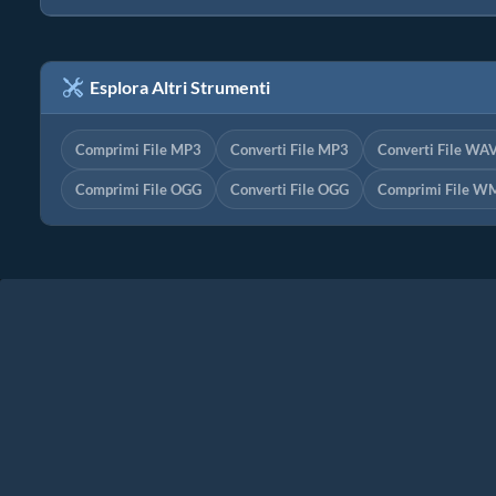
Esplora Altri Strumenti
Comprimi File MP3
Converti File MP3
Converti File WA
Comprimi File OGG
Converti File OGG
Comprimi File W