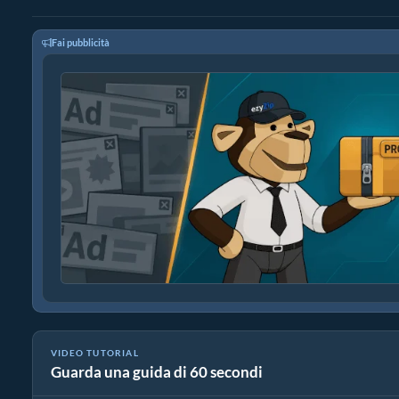
Fai pubblicità
VIDEO TUTORIAL
Guarda una guida di 60 secondi
Come convertire file multimediali