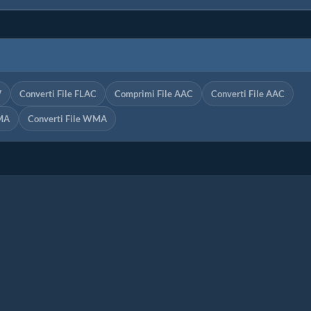
V
Converti File FLAC
Comprimi File AAC
Converti File AAC
MA
Converti File WMA