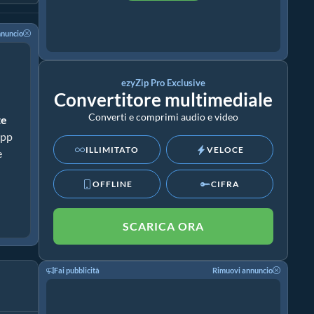
nnuncio
ezyZip Pro Exclusive
Convertitore multimediale
Converti e comprimi audio e video
te
app
ILLIMITATO
VELOCE
e
OFFLINE
CIFRA
SCARICA ORA
Fai pubblicità
Rimuovi annuncio