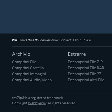
Convertire
Video/Audio
Converti OPUS in AAC
Home
Archivio
Estrarre
Comprimi File
Decomprimi File ZIP
Comprimi Cartella
Decomprimi File RAR
Comprimi Immagini
Decomprimi File 7Z
Comprimi Audio/Video
Decomprimi Altri File
ezyZip® is a registered trademark.
Copyright
WebbyAppy
. All rights reserved.