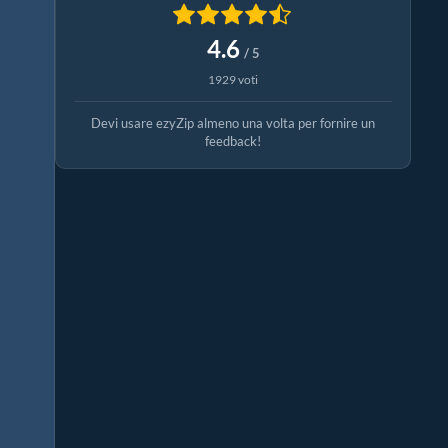
4.6
/ 5
1929 voti
Devi usare ezyZip almeno una volta per fornire un
feedback!