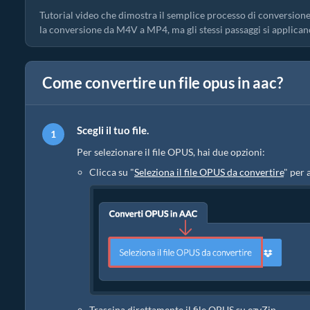
Tutorial video che dimostra il semplice processo di conversione
la conversione da M4V a MP4, ma gli stessi passaggi si applican
Come convertire un file opus in aac?
Scegli il tuo file.
Per selezionare il file OPUS, hai due opzioni:
Clicca su "
Seleziona il file OPUS da convertire
" per 
Trascina direttamente il file OPUS su ezyZip