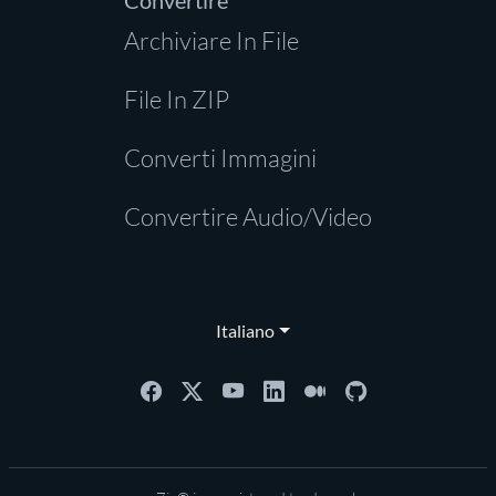
Convertire
Archiviare In File
File In ZIP
Converti Immagini
Convertire Audio/Video
Italiano