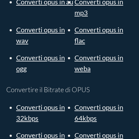
Converti opus in au
Converti opus in
mp3
Converti opus in
Converti opus in
wav
flac
Converti opus in
Converti opus in
ogg
weba
Convertire il Bitrate di OPUS
Converti opus in
Converti opus in
32kbps
64kbps
Converti opus in
Converti opus in