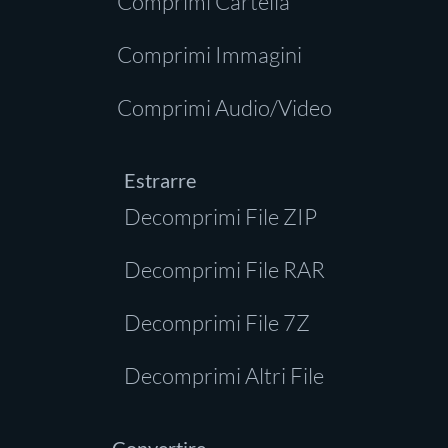
Comprimi Cartella
Comprimi Immagini
Comprimi Audio/Video
Estrarre
Decomprimi File ZIP
Decomprimi File RAR
Decomprimi File 7Z
Decomprimi Altri File