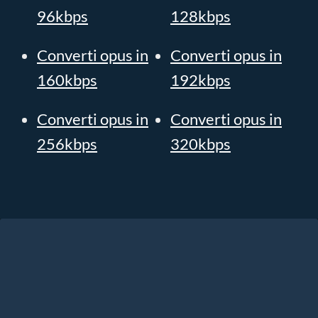
96kbps
128kbps
Converti opus in
Converti opus in
160kbps
192kbps
Converti opus in
Converti opus in
256kbps
320kbps