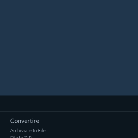
Convertire
Archiviare In File
File In ZIP