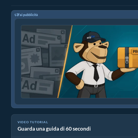
Fai pubblicità
VIDEO TUTORIAL
Guarda una guida di 60 secondi
Come convertire il formato immagine online