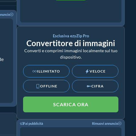
nnuncio
Esclusiva ezyZip Pro
Convertitore di immagini
Converti e comprimi immagini localmente sul tuo
dispositivo.
de
ILLIMITATO
VELOCE
OFFLINE
CIFRA
SCARICA ORA
Fai pubblicità
Rimuovi annuncio