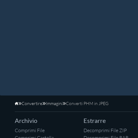
Convertire
Immagini
Converti PHM in JPEG
Home
Archivio
Estrarre
Comprimi File
Decomprimi File ZIP
Comprimi Cartella
Decomprimi File RAR