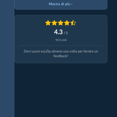
Mostra di più
4.3
/ 5
921 voti
Devi usare ezyZip almeno una volta per fornire un
feedback!