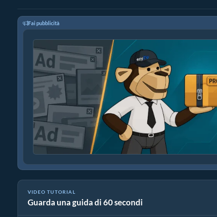
Fai pubblicità
VIDEO TUTORIAL
Guarda una guida di 60 secondi
Come convertire velocemente PNG in PDF!