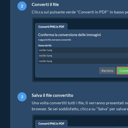
Converti il file
Clicca sul pulsante verde "Converti in PDF" in basso pe
Salva il file convertito
Una volta convertiti tutti i file, ti verranno presentat
browser. Se sei soddisfatto, clicca su "Salva" per salvare