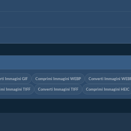
rti Immagini GIF
Comprimi Immagini WEBP
Converti Immagini WEB
mi Immagini TIFF
Converti Immagini TIFF
Comprimi Immagini HEIC