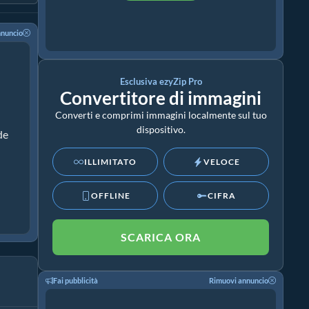
nnuncio
Esclusiva ezyZip Pro
Convertitore di immagini
Converti e comprimi immagini localmente sul tuo
dispositivo.
de
ILLIMITATO
VELOCE
OFFLINE
CIFRA
SCARICA ORA
Fai pubblicità
Rimuovi annuncio