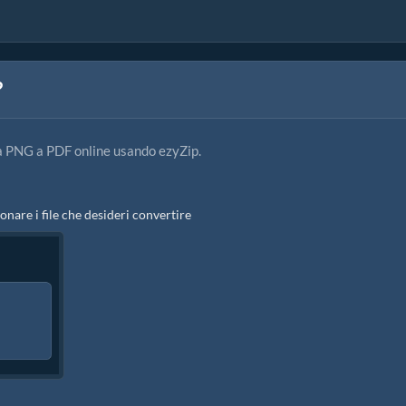
?
a PNG a PDF online usando ezyZip.
onare i file che desideri convertire